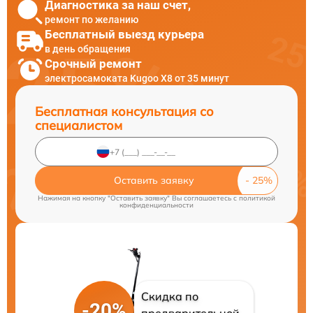
Диагностика за наш счет,
ремонт по желанию
Бесплатный выезд курьера
в день обращения
Срочный ремонт
электросамоката Kugoo X8 от 35 минут
Бесплатная консультация со
специалистом
Оставить заявку
Нажимая на кнопку "Оставить заявку" Вы соглашаетесь c
политикой
конфиденциальности
Скидка по
-20%