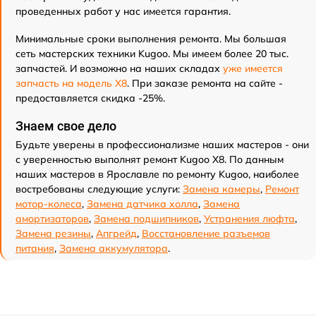
проведенных работ у нас имеется гарантия.
Минимальные сроки выполнения ремонта. Мы большая
сеть мастерских техники Kugoo. Мы имеем более 20 тыс.
запчастей. И возможно на наших складах
уже имеется
запчасть на модель X8
. При заказе ремонта на сайте -
предоставляется скидка -25%.
Знаем свое дело
Будьте уверены в профессионализме наших мастеров - они
с уверенностью выполнят ремонт Kugoo X8. По данным
наших мастеров в Ярославле по ремонту Kugoo, наиболее
востребованы следующие услуги:
Замена камеры
,
Ремонт
мотор-колеса
,
Замена датчика холла
,
Замена
амортизаторов
,
Замена подшипников
,
Устранения люфта
,
Замена резины
,
Апгрейд
,
Восстановление разъемов
питания
,
Замена аккумулятора
.