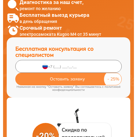
Диагностика за наш счет,
ремонт по желанию
Бесплатный выезд курьера
в день обращения
Срочный ремонт
электросамоката Kugoo M4 от 35 минут
Бесплатная консультация со
специалистом
Оставить заявку
Нажимая на кнопку "Оставить заявку" Вы соглашаетесь c
политикой
конфиденциальности
Скидка по
-20%