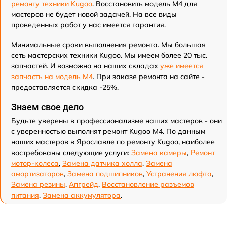
ремонту техники Kugoo
. Восстановить модель M4 для
мастеров не будет новой задачей. На все виды
проведенных работ у нас имеется гарантия.
Минимальные сроки выполнения ремонта. Мы большая
сеть мастерских техники Kugoo. Мы имеем более 20 тыс.
запчастей. И возможно на наших складах
уже имеется
запчасть на модель M4
. При заказе ремонта на сайте -
предоставляется скидка -25%.
Знаем свое дело
Будьте уверены в профессионализме наших мастеров - они
с уверенностью выполнят ремонт Kugoo M4. По данным
наших мастеров в Ярославле по ремонту Kugoo, наиболее
востребованы следующие услуги:
Замена камеры
,
Ремонт
мотор-колеса
,
Замена датчика холла
,
Замена
амортизаторов
,
Замена подшипников
,
Устранения люфта
,
Замена резины
,
Апгрейд
,
Восстановление разъемов
питания
,
Замена аккумулятора
.