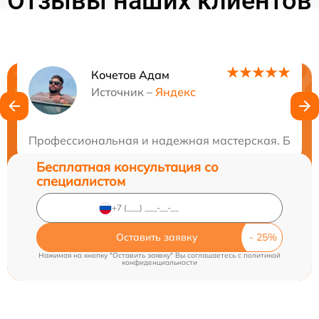
Отзывы наших клиентов
Кочетов Адам
Нужна консультация?
Источник –
Яндекс
Закажите бесплатную консультацию
Профессиональная и надежная мастерская. Быстро
Бесплатная консультация со
специалистом
Оставить заявку
Нажимая на кнопку "Оставить заявку" Вы соглашаетесь c
политикой
конфиденциальности